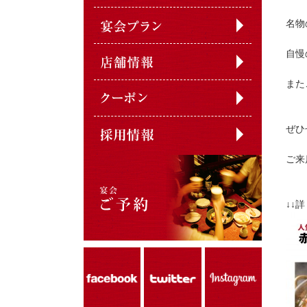
名物
自慢
また
ぜひ
ご来
↓↓