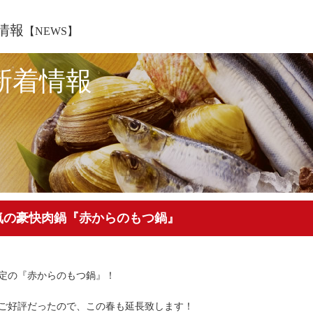
情報
【NEWS】
新着情報
気の豪快肉鍋『赤からのもつ鍋』
定の『赤からのもつ鍋』！
ご好評だったので、この春も延長致します！