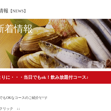
情報
【NEWS】
新着情報
まりに・・・当日でもok！飲み放題付コース♪
でもOKなコースのご紹介!(^^)!
 クリック ↓↓