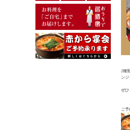
2種
ンジ
ぜひ
ご予