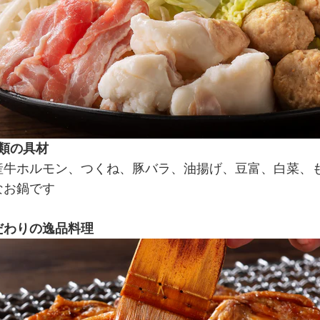
種類の具材
産牛ホルモン、つくね、豚バラ、油揚げ、豆富、白菜、
なお鍋です
だわりの逸品料理