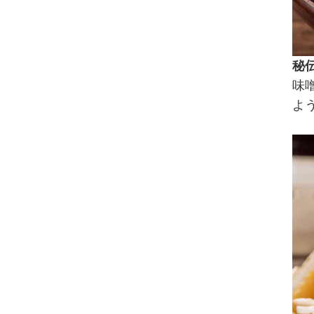
秘
味
よ