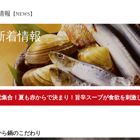
情報
【NEWS】
新着情報
党集合！夏も赤からで決まり！旨辛スープが食欲を刺激
から鍋のこだわり