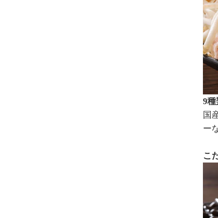
9
国
ー
こ