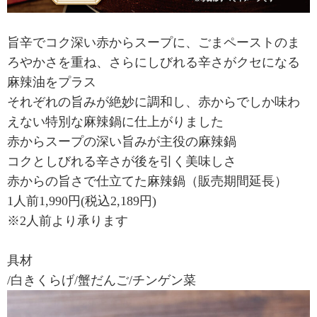
旨辛でコク深い赤からスープに、ごまペーストのま
ろやかさを重ね、さらにしびれる辛さがクセになる
麻辣油をプラス
それぞれの旨みが絶妙に調和し、赤からでしか味わ
えない特別な麻辣鍋に仕上がりました
赤からスープの深い旨みが主役の麻辣鍋
コクとしびれる辛さが後を引く美味しさ
赤からの旨さで仕立てた麻辣鍋（販売期間延長）
1人前1,990円(税込2,189円)
※2人前より承ります
具材
/白きくらげ/蟹だんご/チンゲン菜