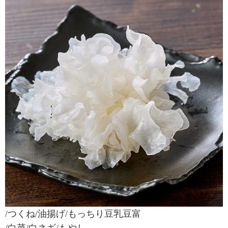
/つくね/油揚げ/もっちり豆乳豆富
/白菜/白ネギ/もやし