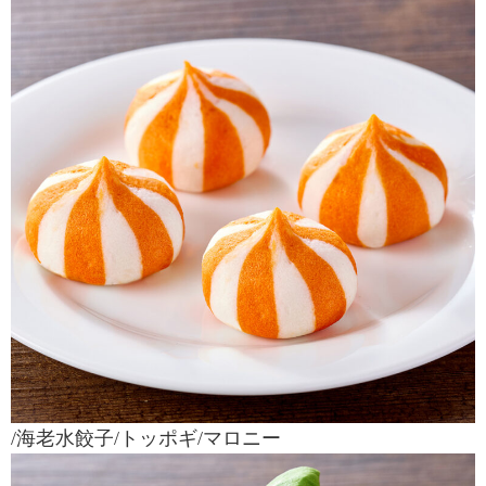
/海老水餃子/トッポギ/マロニー