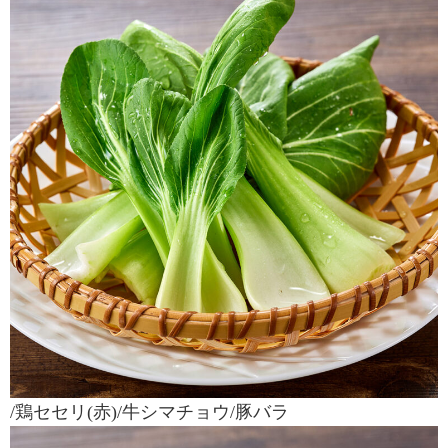
/鶏セセリ(赤)/牛シマチョウ/豚バラ