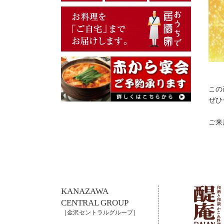
この
ぜひ
ご来
KANAZAWA
CENTRAL GROUP
［金沢セントラルグループ］