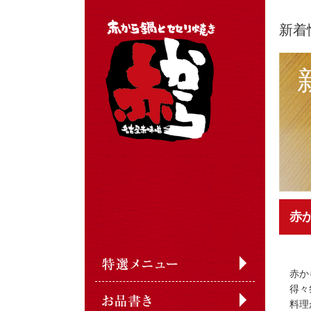
新着
赤
赤か
得々
料理