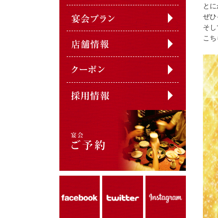
とに
ぜひ
そし
こち