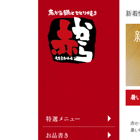
新着
暑
赤か
暑い