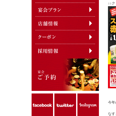
↓↓
今年
なす