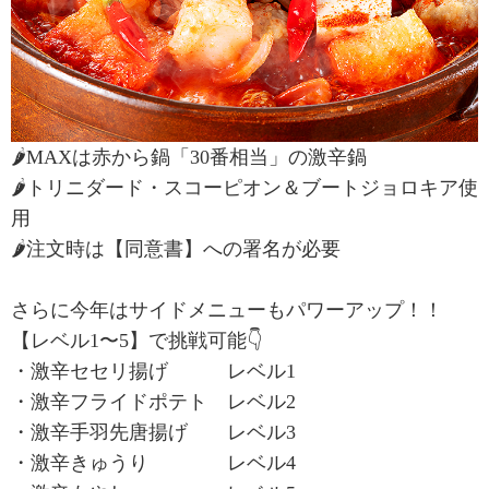
🌶MAXは赤から鍋「30番相当」の激辛鍋
🌶トリニダード・スコーピオン＆ブートジョロキア使
用
🌶注文時は【同意書】への署名が必要
さらに今年はサイドメニューもパワーアップ！！
【レベル1〜5】で挑戦可能👇
・激辛セセリ揚げ レベル1
・激辛フライドポテト レベル2
・激辛手羽先唐揚げ レベル3
・激辛きゅうり レベル4