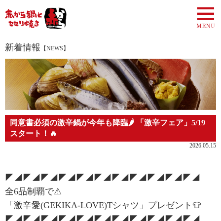
新着情報
【NEWS】
同意書必須の激辛鍋が今年も降臨🌶 「激辛フェア」5/19
スタート！🔥
2026.05.15
◤◢◤◢◤◢◤◢◤◢◤◢◤◢◤◢◤◢◤◢◤◢
全6品制覇で⚠
「激辛愛(GEKIKA-LOVE)Tシャツ」プレゼント👕
◤◢◤◢◤◢◤◢◤◢◤◢◤◢◤◢◤◢◤◢◤◢